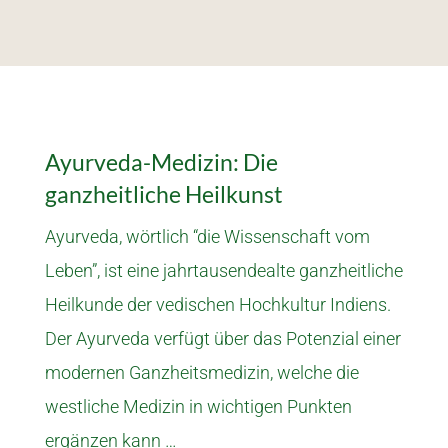
Ayurveda-Medizin: Die
ganzheitliche Heilkunst
Ayurveda, wörtlich “die Wissen­schaft vom
Leben”, ist eine jahr­tausende­alte ganz­heit­liche
Heil­kunde der vedi­schen Hoch­kultur Indiens.
Der Ayur­veda verfügt über das Potenzial einer
moder­nen Ganz­heits­medi­zin, welche die
west­liche Medi­zin in wichtigen Punk­ten
ergänzen kann …