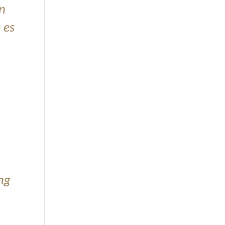
In
 es
ng