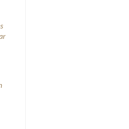
ss
ar
h