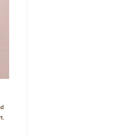
nd
t.