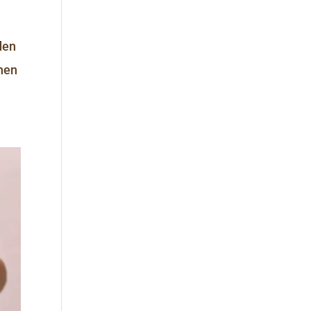
den
hen