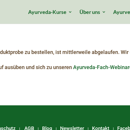
Ayurveda-Kurse
Über uns
Ayurve
uktprobe zu bestellen, ist mittlerweile abgelaufen. Wir 
uf ausüben und sich zu unseren
Ayurveda-Fach-Webinar
nschutz
AGB
Blog
Newsletter
Kontakt
Face
|
|
|
|
|