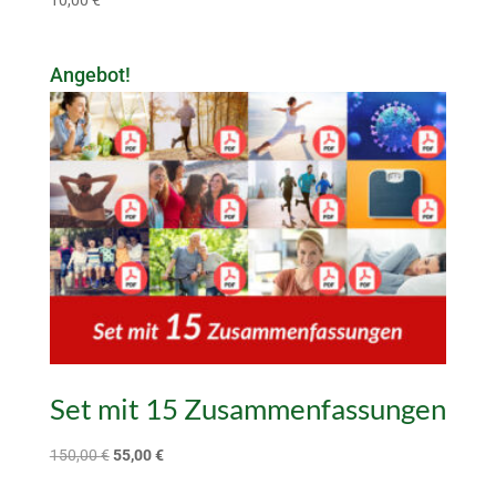
10,00
€
Angebot!
Set mit 15 Zusammenfassungen
Ursprünglicher
Aktueller
150,00
€
55,00
€
Preis
Preis