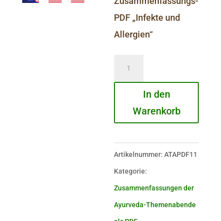
Zusammenfassungs-
PDF „Infekte und
Allergien“
Infekte
und
In den
Allergien
Warenkorb
Menge
Artikelnummer:
ATAPDF11
Kategorie:
Zusammenfassungen der
Ayurveda-Themenabende