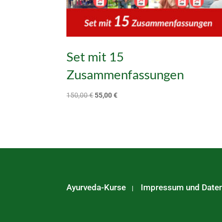
Set mit 15
Zusammenfassungen
Ursprünglicher
Aktueller
150,00
€
55,00
€
Preis
Preis
war:
ist:
150,00 €
55,00 €.
Ayurveda-Kurse
Impressum und Date
|