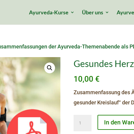
Ayurveda-Kurse
Über uns
Ayurve
usammenfassungen der Ayurveda-Themenabende als P
Gesundes Herz
10,00
€
Zusammenfassung des Är
gesunder Kreislauf“ der
Gesundes
In den War
Herz