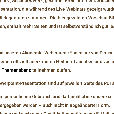
rs „Gesundes Herz, gesunder Kreislauf“ der Deutsche
sentation, die während des Live-Webinars gezeigt wurde
Bildagenturen stammen. Die hier gezeigten Vorschau-Bild
n, enthält mehr Seiten und ist selbstverständlich gut le
 unseren Akademie-Webinaren können nur von Personen
inen offiziell anerkannten Heilberuf ausüben und von u
a-Themenabend
teilnehmen dürfen.
Powerpoint-Präsentation sind auf jeweils 1 Seite des P
rem persönlichen Gebrauch und darf nicht ohne unsere s
eitergegeben werden – auch nicht in abgeänderter Form.
hlung und nach einer Qualifikationsprüfung per E-Mail i