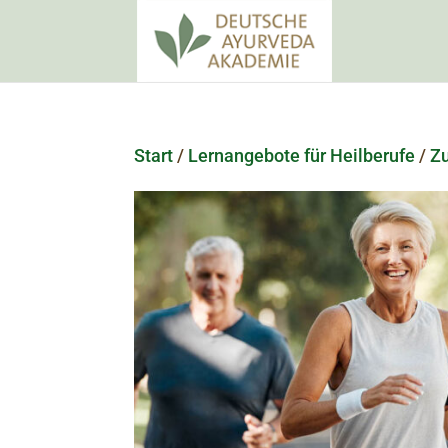
Start
/
Lernangebote für Heilberufe
/
Z