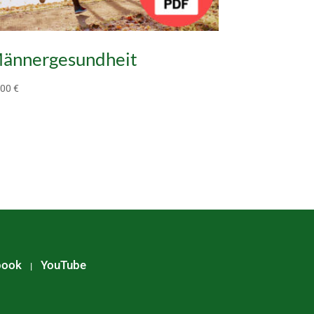
ännergesundheit
,00
€
book
YouTube
|