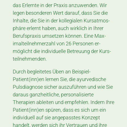
das Erlernte in der Praxis anzu­wenden. Wir
legen besonderen Wert darauf, dass Sie die
Inhalte, die Sie in der kol­legialen Kurs­at­mos­
phäre erlernt haben, auch wirklich in Ihrer
Berufs­praxis umsetzen können. Eine Max­
imal­­teilnehmer­zahl von 26 Perso­nen er­
möglicht die individuelle Betreu­ung der Kurs­­
teil­nehmenden.
Durch begleitetes Üben an Beispiel-
Patient(inn)en lernen Sie, die ayur­vedi­sche
Puls­diagnose sicher aus­zu­führen und wie Sie
daraus ganz­heitliche, perso­nali­sierte
Therapien ableiten und empfehlen. Indem Ihre
Patient(inn)en spüren, dass es sich um ein
individuell auf sie angepasstes Konzept
handelt, werden sich ihr Vertrauen und ihre