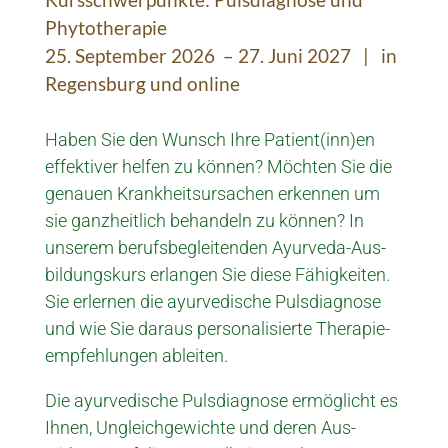
Phyto­therapie
25. September 2026 – 27. Juni 2027 | in
Regensburg und online
Haben Sie den Wunsch Ihre Patient­(inn)en
effek­tiver helfen zu können? Möchten Sie die
genauen Krank­heits­ursachen erken­nen um
sie ganz­heit­lich be­handeln zu können?
In
unserem berufs­beglei­tenden Ayur­veda-Aus­
bil­dungs­kurs er­langen Sie diese Fähig­keiten.
Sie erlernen die ayur­vedische Puls­diagnose
und wie Sie daraus per­so­nalisierte Therapie­
empfehlun­gen ableiten.
Die ayur­vedi­sche Puls­diagnose er­mög­licht es
Ihnen, Un­gleich­gewichte und deren Aus­