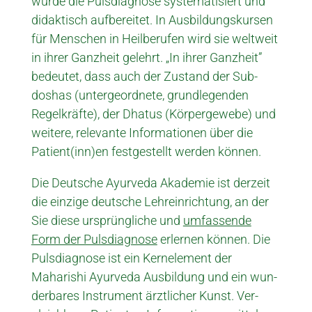
wurde die Pulsdiagnose syste­ma­tisiert und
didaktisch aufbereitet. In Aus­bildungs­­kursen
für Menschen in Heil­berufen wird sie welt­weit
in ihrer Ganzheit gelehrt. „In ihrer Ganz­heit”
bedeutet, dass auch der Zustand der Sub­
doshas (unter­geordnete, grund­legenden
Regel­­kräfte), der Dhatus (Körper­gewebe) und
weitere, relevante Informationen über die
Patient(inn)en festgestellt werden können.
Die Deutsche Ayurveda Akademie ist derzeit
die einzige deutsche Lehr­einrichtung, an der
Sie diese ur­sprüng­liche und
umfas­sende
Form der Pulsdiagnose
erlernen können. Die
Pulsdiagnose ist ein Kern­element der
Maharishi Ayurveda Ausbildung und ein wun­
der­bares Instrument ärztlicher Kunst. Ver­