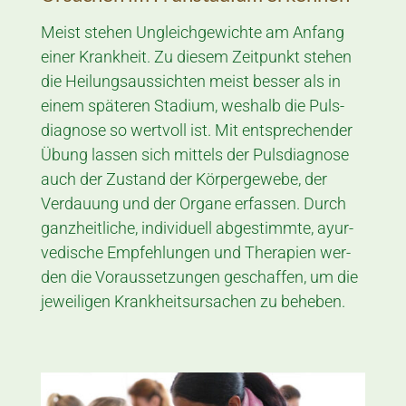
Meist stehen Un­gleich­ge­wichte am Anfang
einer Krank­heit. Zu diesem Zeit­punkt stehen
die Heil­ungs­aus­sichten meist besser als in
einem späteren Stadium, wes­halb die Puls­
diagnose so wert­voll ist. Mit ent­sprechender
Übung lassen sich mit­tels der Puls­diagnose
auch der Zu­stand der Kör­per­gewebe, der
Verdau­ung und der Organe erfas­sen. Durch
ganz­heitliche, in­dividuell abgestim­mte, ayur­
vedische Em­pfehl­ungen und Thera­pien wer­
den die Voraus­setzungen geschaf­fen, um die
je­weiligen Krank­heitsur­sachen zu beheben.