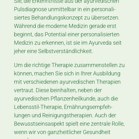
Sie, die Erkennt­nisse aus der ayur­vedischen
Puls­diagnose un­mittel­bar in ein perso­nali­
siertes Be­hand­lungs­konzept zu übersetzen.
Während die moderne Medizin gerade erst
beginnt, das Potential einer per­so­nali­sierten
Medizin zu erkennen, ist sie im Ayurveda seit
jeher eine Selbst­ver­ständ­lichkeit.
Um die richtige Therapie zusam­men­stellen zu
können, machen Sie sich in Ihrer Aus­bil­dung
mit verschiedenen ayur­vedi­schen Thera­pien
vertraut. Diese beinhalten, neben der
ayurvedischen Pflanzenheilkunde, auch die
Lebensstil-Therapie, Ernährungs­empfeh­
lungen und Reinigungstherapien. Auch der
Bewusst­seins­aspekt spielt eine zentrale Rolle,
wenn wir von ganz­heitlicher Ge­sund­heit