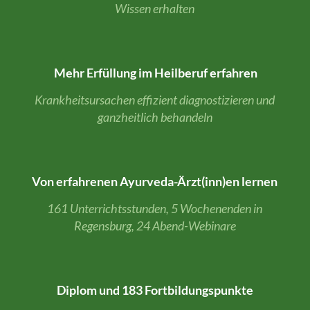
Wissen erhalten
Mehr Erfüllung im Heilberuf erfahren
Krankheits­­ursachen effizient diagnosti­­zieren und
ganz­heit­lich be­han­deln
Von erfahrenen Ayur­­veda-Ärz­t(in­­n)en lernen
161 Unterrichts­­stunden, 5 Wochen­enden in
Regens­burg, 24 Abend-Webinare
Diplom und 183 Fort­bildungs­­punkte