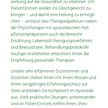
wirkung auf die Ge­sund­heit zu erkennen. Um
Patient­(inn)en wieder ins Gleich­gewicht zu
bringen – und damit eine Heilung zu er­mögli­
chen – umfas­st das Thera­pie­spektrum neben
der Phyto­therapie mit ayur­vedi­schen Heil­
pflanzen­präpa­raten auch die Be­reiche
Ernährung, Lebens­stil, Rei­ni­gungs­verfahren
und Be­wus­st­sein. Be­handlungs­protokol­le
häu­fi­ger Krank­heiten er­leich­tern Ihnen die
Em­pfeh­lung pas­sender Therapien.
Unsere sehr erfahrenen Dozent­innen und
Dozenten stehen Ihnen mit ihrem Wis­sen und
ihrem lang­jährigen Er­fahr­ungs­schatz zur
Seite und bilden Sie kompetent im Ayur­veda
aus. Viele prak­tische Übungen, unter­einander
und an Patient­(inn)en, helfen Ihnen, theo­