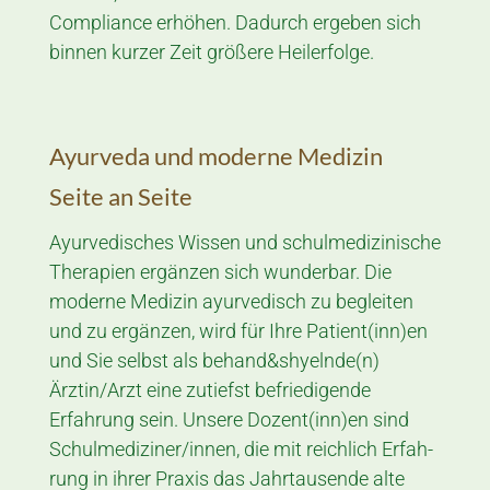
Compliance erhöhen. Dadurch ergeben sich
binnen kurzer Zeit größere Heilerfolge.
Ayurveda und moderne Medizin
Seite an Seite
Ayurvedisches Wissen und schul­medi­zi­ni­sche
Thera­pien ergänzen sich wunderbar. Die
moderne Medizin ayurvedisch zu be­gleiten
und zu er­gänzen, wird für Ihre Patient­(inn)en
und Sie selbst als be­hand&shyeln­de(n)
Ärztin/Arzt eine zutiefst be­friedi­gende
Erfahrung sein. Unsere Dozent(inn)en sind
Schul­mediziner/innen, die mit reichlich Er­fah­
rung in ihrer Praxis das Jahr­tausen­de alte