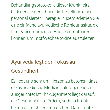
Behandlungsprotokolle dieser Krank­heits­
bilder erleichtern Ihnen die Erstel­lung einer
per­so­nali­sierten Thera­pie. Zu­dem er­lernen Sie
eine ein­fache ayur­vedi­sche Rei­nigungs­kur, die
Ihre Patient­(inn)en zu Hause durch­führen
können, um Stoff­wechsel­toxine aus­zuleiten.
Ayurveda legt den Fokus auf
Gesundheit
Es liegt uns sehr am Herzen zu betonen, dass
die ayur­vedi­sche Medizin salu­to­ge­ne­tisch
aus­gerichtet ist. Ihr Augen­merk liegt darauf,
die Gesund­heit zu fördern, sodass Krank­
heiten gar nicht erst entstehen. Damit unter­