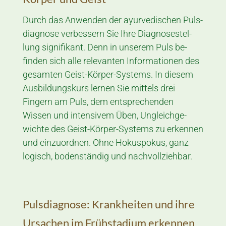
Durch das Anwenden der ayur­vedi­schen Puls­
diagnose verbes­sern Sie Ihre Diagnose­stel­
lung signifi­kant. Denn in unserem Puls be­
finden sich alle rele­vanten Infor­ma­tionen des
ge­sam­ten Geist-Körper-Systems. In diesem
Aus­bildungs­kurs lernen Sie mittels drei
Fingern am Puls, dem entsprechenden
Wissen und inten­sivem Üben, Un­gleich­ge­
wichte des Geist-Körper-Systems zu erken­nen
und ein­zu­ord­nen. Ohne Hokus­pokus, ganz
logisch, boden­ständig und nachvoll­ziehbar.
Pulsdiagnose: Krankheiten und ihre
Ursachen im Früh­stadium erken­nen